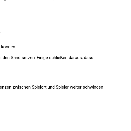
.
n können.
n den Sand setzen. Einige schließen daraus, dass
Grenzen zwischen Spielort und Spieler weiter schwinden