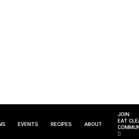
JOIN
EAT CLE
NS
EVENTS
RECIPES
ABOUT
COMMUN