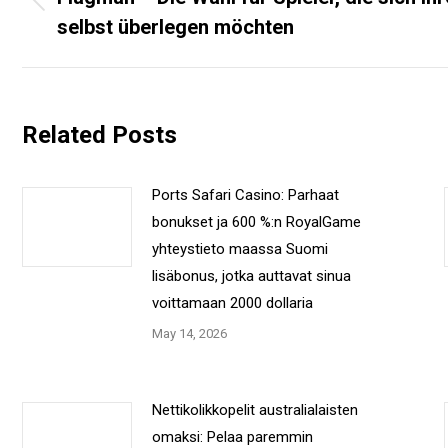
Previous
selbst überlegen möchten
post:
Related Posts
Ports Safari Casino: Parhaat
bonukset ja 600 %:n RoyalGame
yhteystieto maassa Suomi
lisäbonus, jotka auttavat sinua
voittamaan 2000 dollaria
May 14, 2026
Nettikolikkopelit australialaisten
omaksi: Pelaa paremmin