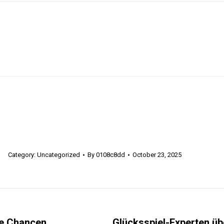
Category:
Uncategorized
By
0108c8dd
October 23, 2025
hre Chancen
Glücksspiel-Experten ü