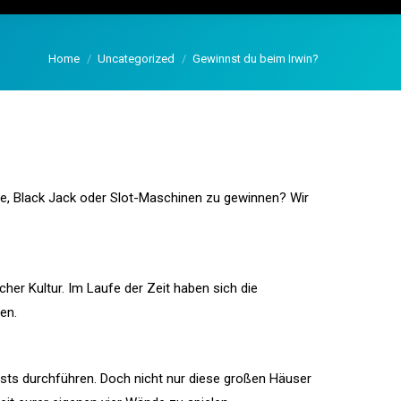
You are here:
Home
Uncategorized
Gewinnst du beim Irwin?
te, Black Jack oder Slot-Maschinen zu gewinnen? Wir
er Kultur. Im Laufe der Zeit haben sich die
en.
ests durchführen. Doch nicht nur diese großen Häuser