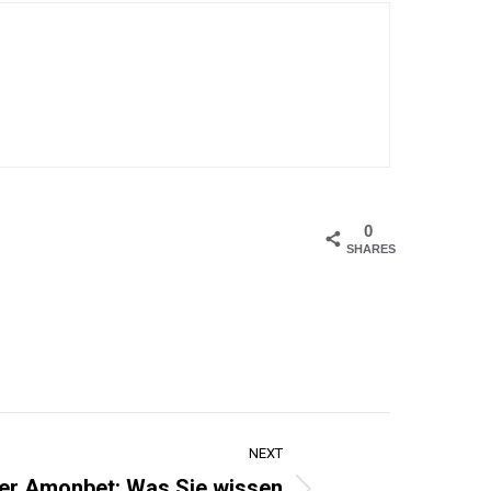
0
SHARES
NEXT
ber Amonbet: Was Sie wissen