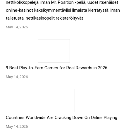
nettikolikkopelejä ilman Mr. Position -peliä, uudet itsenäiset
online-kasinot kaksikymmentäviisi ilmaista kierrätystä ilman
talletusta, nettikasinopelit rekisteröityvät
May 14, 2026
9 Best Play-to-Earn Games for Real Rewards in 2026
May 14, 2026
Countries Worldwide Are Cracking Down On Online Playing
May 14, 2026