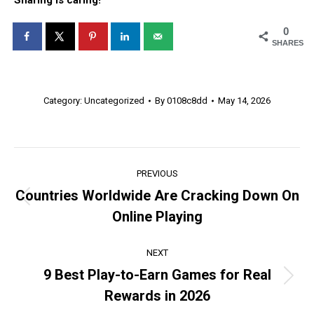
Sharing is caring!
0
SHARES
Category:
Uncategorized
By
0108c8dd
May 14, 2026
Post
PREVIOUS
navigation
Countries Worldwide Are Cracking Down On
Previous
Online Playing
post:
NEXT
9 Best Play-to-Earn Games for Real
Next
Rewards in 2026
post: