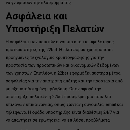
να γνωρίσουν την πλατφόρμα της.
Ασφάλεια και
Υποστήριξη Πελατών
Η ασφάλεια των παικτών είναι μια από τις υψηλότερες
προτεραιότητες της 22bet. Η πλατφόρμα χρησιμοποιεί
προηγμένες τεχνολογίες κρυπτογράφησης για την
προστασία των προσωπικών και οικονομικών δεδομένων
των χρηστών. Επιπλέον, η 22bet εφαρμόζει αυστηρά μέτρα
ασφαλείας για την αποτροπή απάτης και την προστασία από
μη εξουσιοδοτημένη πρόσβαση. Όσον αφορά την
υποστήριξη πελατών, η 22bet προσφέρει μια ποικιλία
επιλογών επικοινωνίας, όπως ζωντανή συνομιλία, email και
τηλέφωνο. Η ομάδα υποστήριξης είναι διαθέσιμη 24/7 για
να απαντήσει σε ερωτήσεις, να επιλύσει προβλήματα.