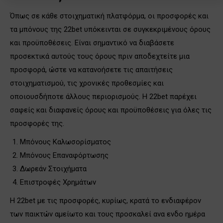
Όπως σε κάθε στοιχηματική πλατφόρμα, οι προσφορές και
τα μπόνους της 22bet υπόκεινται σε συγκεκριμένους όρους
και προϋποθέσεις. Είναι σημαντικό να διαβάσετε
προσεκτικά αυτούς τους όρους πριν αποδεχτείτε μια
προσφορά, ώστε να κατανοήσετε τις απαιτήσεις
στοιχηματισμού, τις χρονικές προθεσμίες και
οποιουσδήποτε άλλους περιορισμούς. Η 22bet παρέχει
σαφείς και διαφανείς όρους και προϋποθέσεις για όλες τις
προσφορές της.
Μπόνους Καλωσορίσματος
Μπόνους Επαναφόρτωσης
Δωρεάν Στοιχήματα
Επιστροφές Χρημάτων
Η 22bet με τις προσφορές, κυρίως, κρατά το ενδιαφέρον
των παικτών αμείωτο και τους προσκαλεί ανα ενδο ημέρα