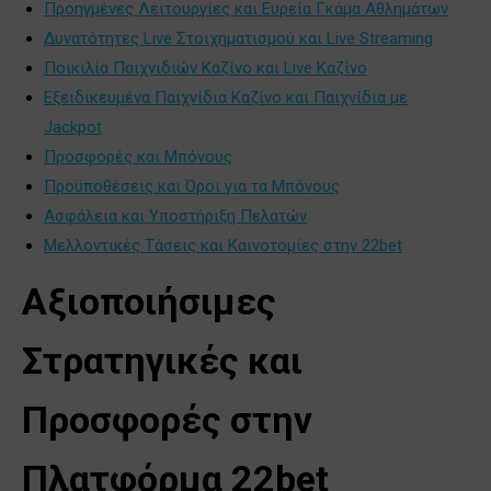
Προηγμένες Λειτουργίες και Ευρεία Γκάμα Αθλημάτων
Δυνατότητες Live Στοιχηματισμού και Live Streaming
Ποικιλία Παιχνιδιών Καζίνο και Live Καζίνο
Εξειδικευμένα Παιχνίδια Καζίνο και Παιχνίδια με
Jackpot
Προσφορές και Μπόνους
Προϋποθέσεις και Όροι για τα Μπόνους
Ασφάλεια και Υποστήριξη Πελατών
Μελλοντικές Τάσεις και Καινοτομίες στην 22bet
Αξιοποιήσιμες
Στρατηγικές και
Προσφορές στην
Πλατφόρμα 22bet