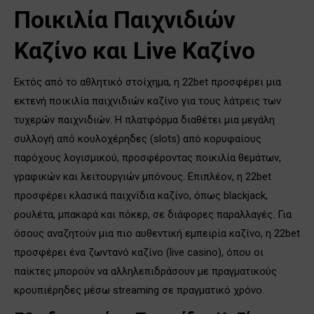
Ποικιλία Παιχνιδιών
Καζίνο και Live Καζίνο
Εκτός από το αθλητικό στοίχημα, η 22bet προσφέρει μια
εκτενή ποικιλία παιχνιδιών καζίνο για τους λάτρεις των
τυχερών παιχνιδιών. Η πλατφόρμα διαθέτει μια μεγάλη
συλλογή από κουλοχέρηδες (slots) από κορυφαίους
παρόχους λογισμικού, προσφέροντας ποικιλία θεμάτων,
γραφικών και λειτουργιών μπόνους. Επιπλέον, η 22bet
προσφέρει κλασικά παιχνίδια καζίνο, όπως blackjack,
ρουλέτα, μπακαρά και πόκερ, σε διάφορες παραλλαγές. Για
όσους αναζητούν μια πιο αυθεντική εμπειρία καζίνο, η 22bet
προσφέρει ένα ζωντανό καζίνο (live casino), όπου οι
παίκτες μπορούν να αλληλεπιδράσουν με πραγματικούς
κρουπιέρηδες μέσω streaming σε πραγματικό χρόνο.