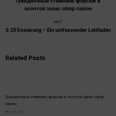
Грандиозный стимпанк-форсаж и
Previous
золотой запас olimp casino
post:
NEXT
S 23 Dosierung – Ein umfassender Leitfaden
Next
post:
Related Posts
Грандиозный стимпанк-форсаж и золотой запас olimp
casino
May 14, 2026