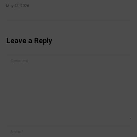
May 13, 2026
Leave a Reply
Comment
Name *