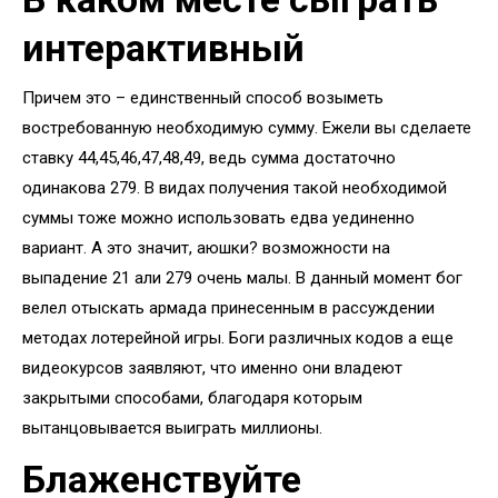
интерактивный
Причем это – единственный способ возыметь
востребованную необходимую сумму. Ежели вы сделаете
ставку 44,45,46,47,48,49, ведь сумма достаточно
одинакова 279. В видах получения такой необходимой
суммы тоже можно использовать едва уединенно
вариант. А это значит, аюшки? возможности на
выпадение 21 али 279 очень малы. В данный момент бог
велел отыскать армада принесенным в рассуждении
методах лотерейной игры. Боги различных кодов а еще
видеокурсов заявляют, что именно они владеют
закрытыми способами, благодаря которым
вытанцовывается выиграть миллионы.
Блаженствуйте