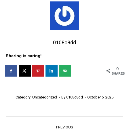
0108c8dd
Sharing is caring!
0
SHARES
Category:
Uncategorized
By
0108c8dd
October 6, 2025
Post
PREVIOUS