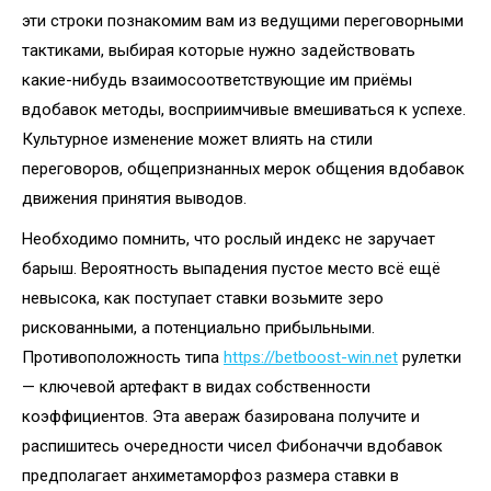
эти строки познакомим вам из ведущими переговорными
тактиками, выбирая которые нужно задействовать
какие-нибудь взаимосоответствующие им приёмы
вдобавок методы, восприимчивые вмешиваться к успехе.
Культурное изменение может влиять на стили
переговоров, общепризнанных мерок общения вдобавок
движения принятия выводов.
Необходимо помнить, что рослый индекс не заручает
барыш. Вероятность выпадения пустое место всё ещё
невысока, как поступает ставки возьмите зеро
рискованными, а потенциально прибыльными.
Противоположность типа
https://betboost-win.net
рулетки
— ключевой артефакт в видах собственности
коэффициентов. Эта авераж базирована получите и
распишитесь очередности чисел Фибоначчи вдобавок
предполагает анхиметаморфоз размера ставки в