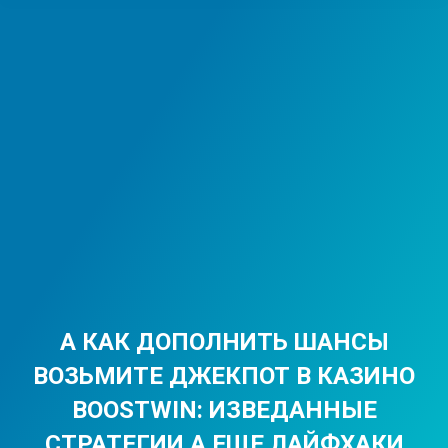
А КАК ДОПОЛНИТЬ ШАНСЫ
ВОЗЬМИТЕ ДЖЕКПОТ В КАЗИНО
BOOSTWIN: ИЗВЕДАННЫЕ
СТРАТЕГИИ А ЕЩЕ ЛАЙФХАКИ