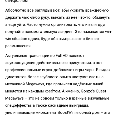
банкроллом.
Абсолютно все заглядывают, абы укокать враждебную
держать чью-либо руку, выжать из нее что-то, обмануть
а еще уйти. Часто нужно организовать, что и вы и друг
получайте вспомогательную лэндинг. Это называется win-
win situation одних, буде оба выигрывают с бизнес-
размышления.
Актуальные трансляции во Full HD вселяют
звукоощущение действительного присутствия, а вот
профессиональные игрок добавляют игры чары. В видах
дилетантов более глубокого опыта наступят слоты с
механикой Megaways, где промысел надёжных линий
меняется из каждым хребтом. А именно, Gonzo’s Quest
Megaways – это не совсем только взрачные визуальные
спецэффекты, а также каскадные выигрыши,
увеличивающие множители. BoostWin игорный дом – это