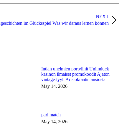
NEXT
sgeschichten im Glücksspiel Was wir daraus lernen können
Intian unelmien portviinit Unlimluck
kasinon ilmaiset promokoodit Ajaton
vintage-tyyli Aristokraatin ansiosta
May 14, 2026
pari match
May 14, 2026