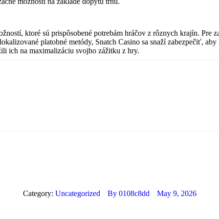
izačné možnosti na základe dopytu trhu.
ostí, ktoré sú prispôsobené potrebám hráčov z rôznych krajín. Pre zač
o lokalizované platobné metódy, Snatch Casino sa snaží zabezpečiť, ab
li ich na maximalizáciu svojho zážitku z hry.
Category:
Uncategorized
By
0108c8dd
May 9, 2026