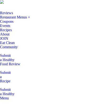
Reviews
Restaurant Menus +
Coupons
Events
Recipes
About
JOIN
Eat Clean
Community
Submit
a Healthy
Food Review
Submit
a
Recipe
Submit
a Healthy
Menu