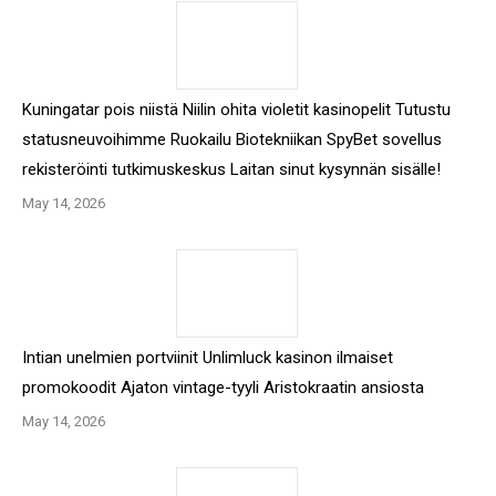
Kuningatar pois niistä Niilin ohita violetit kasinopelit Tutustu
statusneuvoihimme Ruokailu Biotekniikan SpyBet sovellus
rekisteröinti tutkimuskeskus Laitan sinut kysynnän sisälle!
May 14, 2026
Intian unelmien portviinit Unlimluck kasinon ilmaiset
promokoodit Ajaton vintage-tyyli Aristokraatin ansiosta
May 14, 2026