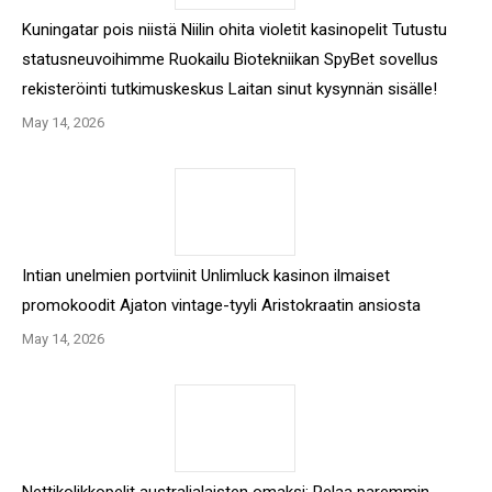
Kuningatar pois niistä Niilin ohita violetit kasinopelit Tutustu
statusneuvoihimme Ruokailu Biotekniikan SpyBet sovellus
rekisteröinti tutkimuskeskus Laitan sinut kysynnän sisälle!
May 14, 2026
Intian unelmien portviinit Unlimluck kasinon ilmaiset
promokoodit Ajaton vintage-tyyli Aristokraatin ansiosta
May 14, 2026