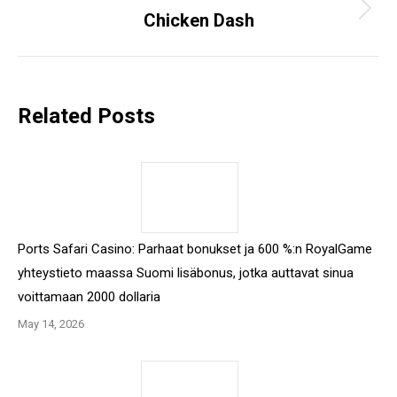
Chicken Dash
Next
post:
Related Posts
Ports Safari Casino: Parhaat bonukset ja 600 %:n RoyalGame
yhteystieto maassa Suomi lisäbonus, jotka auttavat sinua
voittamaan 2000 dollaria
May 14, 2026