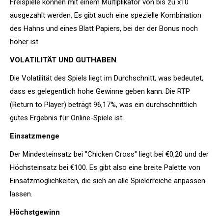
Freispiele können mit einem Multiplikator von bis zu x10
ausgezahlt werden. Es gibt auch eine spezielle Kombination
des Hahns und eines Blatt Papiers, bei der der Bonus noch
höher ist.
VOLATILITÄT UND GUTHABEN
Die Volatilität des Spiels liegt im Durchschnitt, was bedeutet,
dass es gelegentlich hohe Gewinne geben kann. Die RTP
(Return to Player) beträgt 96,17%, was ein durchschnittlich
gutes Ergebnis für Online-Spiele ist.
Einsatzmenge
Der Mindesteinsatz bei "Chicken Cross" liegt bei €0,20 und der
Höchsteinsatz bei €100. Es gibt also eine breite Palette von
Einsatzmöglichkeiten, die sich an alle Spielerreiche anpassen
lassen.
Höchstgewinn