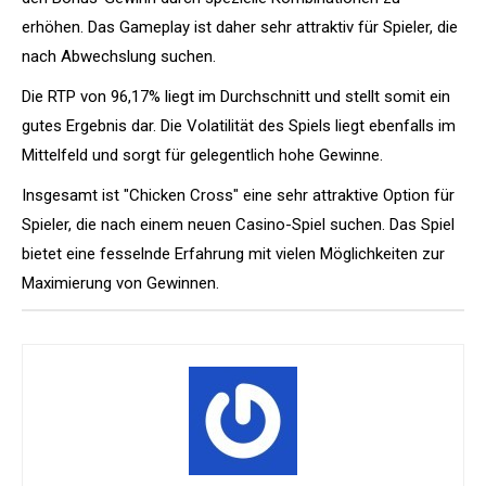
erhöhen. Das Gameplay ist daher sehr attraktiv für Spieler, die
nach Abwechslung suchen.
Die RTP von 96,17% liegt im Durchschnitt und stellt somit ein
gutes Ergebnis dar. Die Volatilität des Spiels liegt ebenfalls im
Mittelfeld und sorgt für gelegentlich hohe Gewinne.
Insgesamt ist "Chicken Cross" eine sehr attraktive Option für
Spieler, die nach einem neuen Casino-Spiel suchen. Das Spiel
bietet eine fesselnde Erfahrung mit vielen Möglichkeiten zur
Maximierung von Gewinnen.