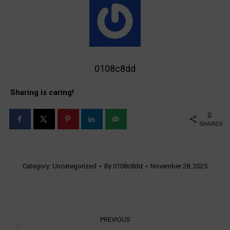
0108c8dd
Sharing is caring!
0
SHARES
Category:
Uncategorized
By
0108c8dd
November 28, 2025
Post
PREVIOUS