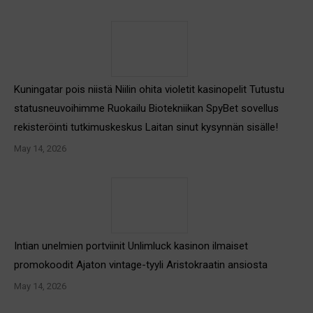
Kuningatar pois niistä Niilin ohita violetit kasinopelit Tutustu
statusneuvoihimme Ruokailu Biotekniikan SpyBet sovellus
rekisteröinti tutkimuskeskus Laitan sinut kysynnän sisälle!
May 14, 2026
Intian unelmien portviinit Unlimluck kasinon ilmaiset
promokoodit Ajaton vintage-tyyli Aristokraatin ansiosta
May 14, 2026