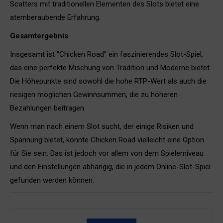
Scatters mit traditionellen Elementen des Slots bietet eine
atemberaubende Erfahrung.
Gesamtergebnis
Insgesamt ist "Chicken Road" ein faszinierendes Slot-Spiel,
das eine perfekte Mischung von Tradition und Moderne bietet.
Die Höhepunkte sind sowohl die hohe RTP-Wert als auch die
riesigen möglichen Gewinnsummen, die zu höheren
Bezahlungen beitragen.
Wenn man nach einem Slot sucht, der einige Risiken und
Spannung bietet, könnte Chicken Road vielleicht eine Option
für Sie sein. Das ist jedoch vor allem von dem Spielerniveau
und den Einstellungen abhängig, die in jedem Online-Slot-Spiel
gefunden werden können.