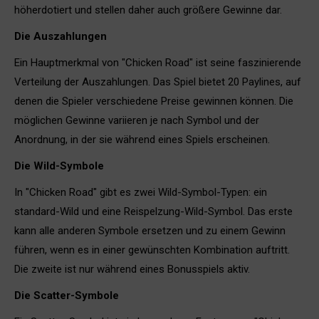
höherdotiert und stellen daher auch größere Gewinne dar.
Die Auszahlungen
Ein Hauptmerkmal von "Chicken Road" ist seine faszinierende
Verteilung der Auszahlungen. Das Spiel bietet 20 Paylines, auf
denen die Spieler verschiedene Preise gewinnen können. Die
möglichen Gewinne variieren je nach Symbol und der
Anordnung, in der sie während eines Spiels erscheinen.
Die Wild-Symbole
In "Chicken Road" gibt es zwei Wild-Symbol-Typen: ein
standard-Wild und eine Reispelzung-Wild-Symbol. Das erste
kann alle anderen Symbole ersetzen und zu einem Gewinn
führen, wenn es in einer gewünschten Kombination auftritt.
Die zweite ist nur während eines Bonusspiels aktiv.
Die Scatter-Symbole