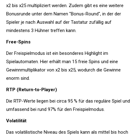
x2 bis x25 multipliziert werden. Zudem gibt es eine weitere
Bonusrunde unter dem Namen "Bonus-Round", in der der
Spieler je nach Auswahl auf der Tastatur zufällig auf
mindestens 3 Hühner treffen kann.
Free-Spins
Der Freispielmodus ist ein besonderes Highlight im
Spielautomaten. Hier erhält man 15 freie Spins und eine
Gewinnmultiplikator von x2 bis x25, wodurch die Gewinne
enorm sind.
RTP (Return-to-Player)
Die RTP-Werte liegen bei circa 95 % für das reguläre Spiel und
umfassend bei rund 97% für den Freispielmodus.
Volatilität
Das volatilistische Niveau des Spiels kann als mittel bis hoch