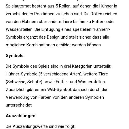
Spielautomat besteht aus 5 Rollen, auf denen die Hühner in
verschiedenen Positionen zu sehen sind. Die Rollen reichen
von den Hühnern über andere Tiere bis hin zu Futter- oder
Wasserstellen. Die Einfügung eines speziellen "Fahnen"-
Symbols ergänzt das Design und stellt sicher, dass alle
möglichen Kombinationen gebildet werden können.
Symbole
Die Symbole des Spiels sind in drei Kategorien unterteilt:
Hühner-Symbole (5 verschiedene Arten), weitere Tiere
(Schweine, Schafe) sowie Futter- und Wasserstellen.
Zusätzlich gibt es ein Wild-Symbol, das sich durch die
Verwendung von Farben von den anderen Symbolen
unterscheidet.
Auszahlungen
Die Auszahlungswerte sind wie folgt: