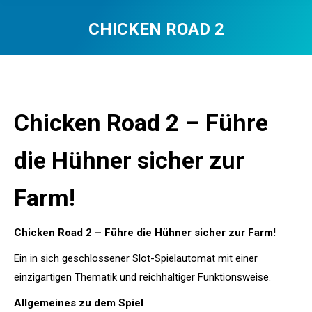
CHICKEN ROAD 2
You are here:
Chicken Road 2 – Führe
die Hühner sicher zur
Farm!
Chicken Road 2 – Führe die Hühner sicher zur Farm!
Ein in sich geschlossener Slot-Spielautomat mit einer
einzigartigen Thematik und reichhaltiger Funktionsweise.
Allgemeines zu dem Spiel