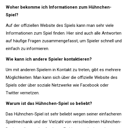
Woher bekomme ich Informationen zum Hühnchen-
Spiel?
Auf der offiziellen Website des Spiels kann man sehr viele
Informationen zum Spiel finden. Hier sind auch alle Antworten
auf häufige Fragen zusammengefasst, um Spieler schnell und
einfach zu informieren.
Wie kann ich andere Spieler kontaktieren?
Um mit anderen Spielern in Kontakt zu treten, gibt es mehrere
Möglichkeiten. Man kann sich über die offizielle Website des
Spiels oder über soziale Netzwerke wie Facebook oder
Twitter vernetzen.
Warum ist das Hühnchen-Spiel so beliebt?
Das Hühnchen-Spiel ist sehr beliebt wegen seiner einfacheren
Spielmechanik und der Vielzahl von verschiedenen Hühnchen-