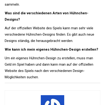
sammeln.
Was sind die verschiedenen Arten von Hühnchen-
Designs?
Auf der offiziellen Website des Spiels kann man sehr viele
verschiedene Hühnchen-Designs finden. Es gibt auch neue
Designs ständig, die herausgebracht werden.
Wie kann ich mein eigenes Hühnchen-Design erstellen?
Um ein eigenes Hühnchen-Design zu erstellen, muss man
Geld im Spiel haben und dann kann man auf der offiziellen
Website des Spiels nach den verschiedenen Design-
Möglichkeiten suchen.