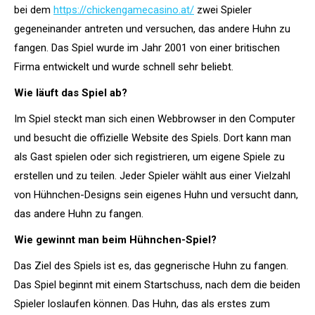
bei dem
https://chickengamecasino.at/
zwei Spieler
gegeneinander antreten und versuchen, das andere Huhn zu
fangen. Das Spiel wurde im Jahr 2001 von einer britischen
Firma entwickelt und wurde schnell sehr beliebt.
Wie läuft das Spiel ab?
Im Spiel steckt man sich einen Webbrowser in den Computer
und besucht die offizielle Website des Spiels. Dort kann man
als Gast spielen oder sich registrieren, um eigene Spiele zu
erstellen und zu teilen. Jeder Spieler wählt aus einer Vielzahl
von Hühnchen-Designs sein eigenes Huhn und versucht dann,
das andere Huhn zu fangen.
Wie gewinnt man beim Hühnchen-Spiel?
Das Ziel des Spiels ist es, das gegnerische Huhn zu fangen.
Das Spiel beginnt mit einem Startschuss, nach dem die beiden
Spieler loslaufen können. Das Huhn, das als erstes zum