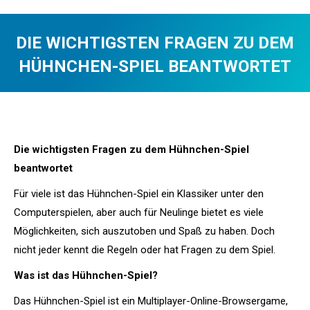
DIE WICHTIGSTEN FRAGEN ZU DEM
HÜHNCHEN-SPIEL BEANTWORTET
You are here:
Die wichtigsten Fragen zu dem Hühnchen-Spiel
beantwortet
Für viele ist das Hühnchen-Spiel ein Klassiker unter den
Computerspielen, aber auch für Neulinge bietet es viele
Möglichkeiten, sich auszutoben und Spaß zu haben. Doch
nicht jeder kennt die Regeln oder hat Fragen zu dem Spiel.
Was ist das Hühnchen-Spiel?
Das Hühnchen-Spiel ist ein Multiplayer-Online-Browsergame,