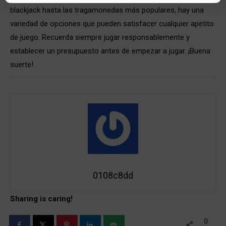
blackjack hasta las tragamonedas más populares, hay una
variedad de opciones que pueden satisfacer cualquier apetito
de juego. Recuerda siempre jugar responsablemente y
establecer un presupuesto antes de empezar a jugar. ¡Buena
suerte!
0108c8dd
Sharing is caring!
0