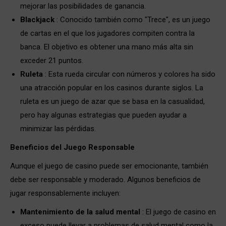
mejorar las posibilidades de ganancia.
Blackjack
: Conocido también como "Trece", es un juego
de cartas en el que los jugadores compiten contra la
banca. El objetivo es obtener una mano más alta sin
exceder 21 puntos.
Ruleta
: Esta rueda circular con números y colores ha sido
una atracción popular en los casinos durante siglos. La
ruleta es un juego de azar que se basa en la casualidad,
pero hay algunas estrategias que pueden ayudar a
minimizar las pérdidas.
Beneficios del Juego Responsable
Aunque el juego de casino puede ser emocionante, también
debe ser responsable y moderado. Algunos beneficios de
jugar responsablemente incluyen:
Mantenimiento de la salud mental
: El juego de casino en
exceso puede llevar a problemas de salud mental como la