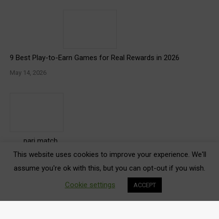
9 Best Play-to-Earn Games for Real Rewards in 2026
May 14, 2026
pari match
This website uses cookies to improve your experience. We'll
May 14, 2026
assume you're ok with this, but you can opt-out if you wish.
Cookie settings
ACCEPT