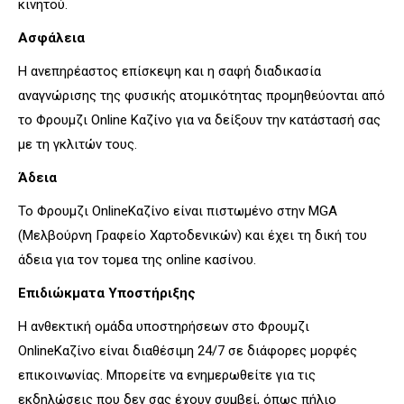
κινητού.
Ασφάλεια
Η ανεπηρέαστος επίσκεψη και η σαφή διαδικασία
αναγνώρισης της φυσικής ατομικότητας προμηθεύονται από
το Φρουμζι Online Καζίνο για να δείξουν την κατάστασή σας
με τη γκλιτών τους.
Άδεια
Το Φρουμζι OnlineΚαζίνο είναι πιστωμένο στην MGA
(Μελβούρνη Γραφείο Χαρτοδενικών) και έχει τη δική του
άδεια για τον τομεα της online κασίνου.
Επιδιώκματα Υποστήριξης
Η ανθεκτική ομάδα υποστηρήσεων στο Φρουμζι
OnlineΚαζίνο είναι διαθέσιμη 24/7 σε διάφορες μορφές
επικοινωνίας. Μπορείτε να ενημερωθείτε για τις
εκδηλώσεις που δεν σας έχουν συμβεί, όπως πήλιο