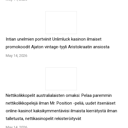
Intian unelmien portviinit Unlimluck kasinon ilmaiset
promokoodit Ajaton vintage-tyyli Aristokraatin ansiosta
May 14, 2026
Nettikolikkopelit australialaisten omaksi: Pelaa paremmin
nettikolikkopelejä ilman Mr. Position -peliä, uudet itsenäiset
online-kasinot kaksikymmentäviisi ilmaista kierrätystä ilman
talletusta, nettikasinopelit rekisteröityvät
May 14, 2026