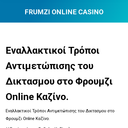
FRUMZI ONLINE CASINO
You are here:
Εναλλακτικοί Τρόποι
Αντιμετώπισης του
Δικτασμου στο Φρουμζι
Online Καζίνο.
Εναλλακτικοί Τρόποι Αντιμετώπισης του Δικτασμου στο
Φρουμζι Online Καζίνο.