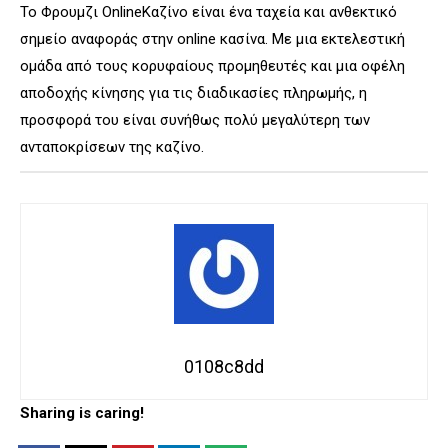
Το Φρουμζι OnlineΚαζίνο είναι ένα ταχεία και ανθεκτικό
σημείο αναφοράς στην online κασίνα. Με μια εκτελεστική
ομάδα από τους κορυφαίους προμηθευτές και μια οφέλη
αποδοχής κίνησης για τις διαδικασίες πληρωμής, η
προσφορά του είναι συνήθως πολύ μεγαλύτερη των
ανταποκρίσεων της καζίνο.
0108c8dd
Sharing is caring!