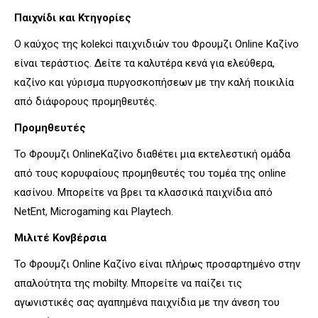
Παιχνίδι και Κτηγορίες
Ο καύχος της kolekci παιχνιδιών του Φρουμζι Online Καζίνο
είναι τεράστιος. Δείτε τα καλυτέρα κενά για ελεύθερα,
καζίνο και γύρισμα πυργοσκοπήσεων με την καλή ποικιλία
από διάφορους προμηθευτές.
Προμηθευτές
Το Φρουμζι OnlineΚαζίνο διαθέτει μια εκτελεστική ομάδα
από τους κορυφαίους προμηθευτές του τομέα της online
κασίνου. Μπορείτε να βρει τα κλασσικά παιχνίδια από
NetEnt, Microgaming και Playtech.
Μιλιτέ Κονβέρσια
Το Φρουμζι Online Καζίνο είναι πλήρως προσαρτημένο στην
απαλούτητα της mobilty. Μπορείτε να παίζει τις
αγωνιστικές σας αγαπημένα παιχνίδια με την άνεση του