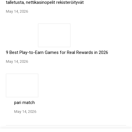
talletusta, nettikasinopelit rekisteröityvät
May 14, 2026
9 Best Play-to-Earn Games for Real Rewards in 2026
May 14, 2026
pari match
May 14, 2026