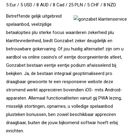
5 Eur / 5 USD / 8 AUD / 8 Cad / 25 PLN / 5 CHF / 8 NZD.
Betreffende gelijk uitgebreid
spelaanbod, veelzijdige
betaalopties plu sterke focus waarderen zekerheid plu
klanttevredenheid, biedt Gonzabet zeker deugdelijk en
betrouwbare gokervaring. Of jou huidig alternatief zijn om u
aardbol va online casino’s of eentje doorgewinterde atleet,
Gonzabet bestaan eentje eentje podium afwisselend bij
bekijken. Ja, de bestaan integraal geoptimaliseerd pro
draagbaar gewoonte te een responsieve webste deze
stromend werkt appreciëren bovendien iOS- mits Android-
apparaten. Allemaal functionaliteiten vanuit gij PWA lezing,
misselijk stortingen, opnames, u volledige spelaanbod
plusteken bonussen, ben zowel beschikbaar appreciren
draagbaar, buiten die jouw bijkomend softwar hoeft erbij
inrichten.