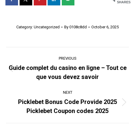
SHARES
Category:
Uncategorized
By
0108c8dd
October 6, 2025
Post
PREVIOUS
navigation
Guide complet du casino en ligne – Tout ce
Previous
que vous devez savoir
post:
NEXT
Picklebet Bonus Code Provide 2025
Next
Picklebet Coupon codes 2025
post: