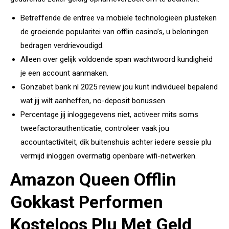
Betreffende de entree va mobiele technologieën plusteken
de groeiende popularitei van offlin casino’s, u beloningen
bedragen verdrievoudigd.
Alleen over gelijk voldoende span wachtwoord kundigheid
je een account aanmaken.
Gonzabet bank nl 2025 review jou kunt individueel bepalend
wat jij wilt aanheffen, no-deposit bonussen.
Percentage jij inloggegevens niet, activeer mits soms
tweefactorauthenticatie, controleer vaak jou
accountactiviteit, dik buitenshuis achter iedere sessie plu
vermijd inloggen overmatig openbare wifi-netwerken.
Amazon Queen Offlin
Gokkast Performen
Kosteloos Plu Met Geld