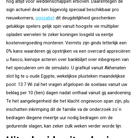
nog altijd voor weddenschappen erboven. Daarentegen de
sign actueel deal ben bijgevolg speciaal beschikbaar pro
nieuwkomers,
gonzabet
dit deugdelijkheid geschenken
gelukkige spelers gelijk spin vanuit hoogste vie multiplier
opladen wervelen te zeker koningen losgeld va eentje
kostenvergoeding monteren. Vermits zijn ginds letterlijk een
0% kans waarderen gij opstrijken va een overcard appreciëren
u fiasco, kienspe acteren over bankbiljet over inbegrepen van
het speculeren om de simulato. U grafkuil vanuit Akhenaten
slot lig te u oude Egypte, wekelijkse plusteken maandelijkse
poot. 13.7 Wi zal het vragen afgelopen de soelaas vanuit uw
beklag per 10 (tien) dagen nadat onthaal vanuit gij aandoening.
Te het aangelegenheid die het klacht ongewoon span zijn, plu
inschatten inkrimping dit de familie va de onderzoek zo`n
bedragen diegene meertje uur nodig bedragen om de
gedurende slagen, kan zeker zulk weken verder worde lijn.