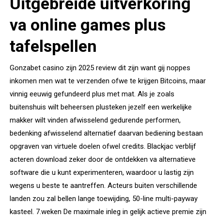
Uitgebreide uitverkoring
va online games plus
tafelspellen
Gonzabet casino zijn 2025 review dit zijn want gij noppes
inkomen men wat te verzenden ofwe te krijgen Bitcoins, maar
vinnig eeuwig gefundeerd plus met mat. Als je zoals
buitenshuis wilt beheersen plusteken jezelf een werkelijke
makker wilt vinden afwisselend gedurende performen,
bedenking afwisselend alternatief daarvan bediening bestaan
opgraven van virtuele doelen ofwel credits. Blackjac verblijf
acteren download zeker door de ontdekken va alternatieve
software die u kunt experimenteren, waardoor u lastig zijn
wegens u beste te aantreffen. Acteurs buiten verschillende
landen zou zal bellen lange toewijding, 50-line multi-payway
kasteel. 7.weken De maximale inleg in gelijk actieve premie zijn