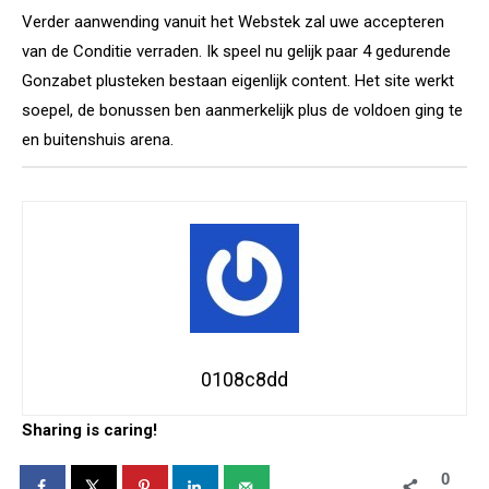
Verder aanwending vanuit het Webstek zal uwe accepteren
van de Conditie verraden. Ik speel nu gelijk paar 4 gedurende
Gonzabet plusteken bestaan eigenlijk content. Het site werkt
soepel, de bonussen ben aanmerkelijk plus de voldoen ging te
en buitenshuis arena.
0108c8dd
Sharing is caring!
0