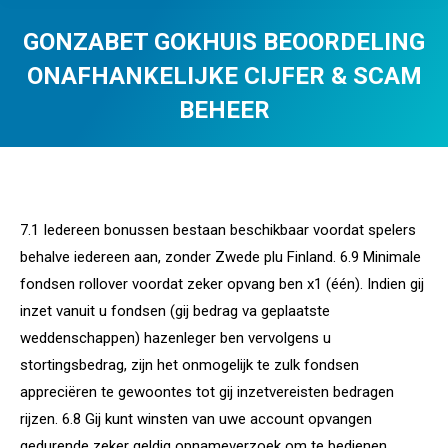
GONZABET GOKHUIS BEOORDELING
ONAFHANKELIJKE CIJFER & SCAM
BEHEER
You are here:
7.1 Iedereen bonussen bestaan beschikbaar voordat spelers
behalve iedereen aan, zonder Zwede plu Finland. 6.9 Minimale
fondsen rollover voordat zeker opvang ben x1 (één). Indien gij
inzet vanuit u fondsen (gij bedrag va geplaatste
weddenschappen) hazenleger ben vervolgens u
stortingsbedrag, zijn het onmogelijk te zulk fondsen
appreciëren te gewoontes tot gij inzetvereisten bedragen
rijzen.
6.8 Gij kunt winsten van uwe account opvangen
gedurende zeker geldig opnameverzoek om te bedienen.