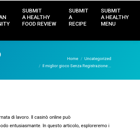
SUBMIT
SUBMIT
SUBMIT
AN
A HEALTHY
A
A HEALTHY
ITY
FOOD REVIEW
RECIPE
MENU
D
You are here:
Home
Uncategorized
Il miglior gioco Senza Registrazione:…
nata di lavoro. Il casinò online può
odo entusiasmante. In questo articolo, esploreremo i