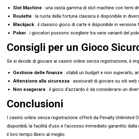
Slot Machine
: una vasta gamma di slot machine con temi diver
Roulette
: la ruota della fortuna classica è disponibile in div
Blackjack
: il classico gioco di carte è disponibile in versione 
Poker
: i giocatori possono scegliere tra varie varianti del p
Consigli per un Gioco Sicur
Se si decide di giocare ai casinò online senza registrazione, è im
Gestione delle finanze
: stabili un budget e non superarlo, a
Attenzione alla sicurezza
: assicurati di giocare su siti web 
Non esagerare
: il gioco d’azzardo è da considerarsi un dive
Conclusioni
I casinò online senza registrazione offerti da Penalty Unlimited
disponibili, la facilità d’uso e l’accesso immediato garantito dal
il loro tempo libero al meglio.