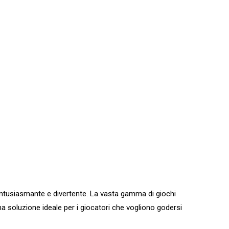
 entusiasmante e divertente. La vasta gamma di giochi
na soluzione ideale per i giocatori che vogliono godersi