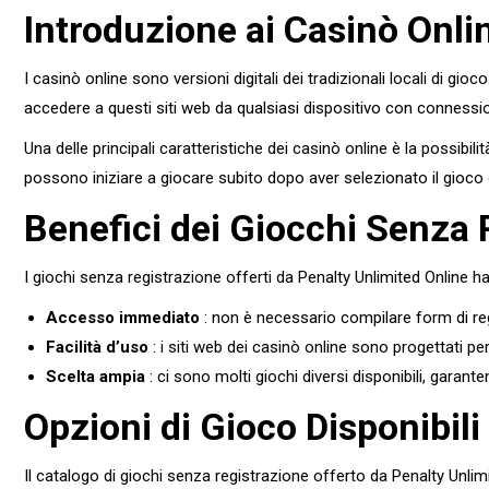
Introduzione ai Casinò Onli
I casinò online sono versioni digitali dei tradizionali locali di g
accedere a questi siti web da qualsiasi dispositivo con connessio
Una delle principali caratteristiche dei casinò online è la possibi
possono iniziare a giocare subito dopo aver selezionato il gioco d
Benefici dei Giocchi Senza 
I giochi senza registrazione offerti da Penalty Unlimited Online hann
Accesso immediato
: non è necessario compilare form di re
Facilità d’uso
: i siti web dei casinò online sono progettati per
Scelta ampia
: ci sono molti giochi diversi disponibili, gara
Opzioni di Gioco Disponibili
Il catalogo di giochi senza registrazione offerto da Penalty Unlimi