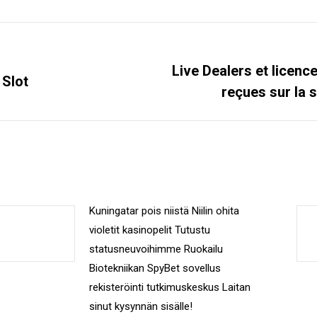
Live Dealers et licenc
 Slot
Next
reçues sur la s
post:
Kuningatar pois niistä Niilin ohita
violetit kasinopelit Tutustu
statusneuvoihimme Ruokailu
Biotekniikan SpyBet sovellus
rekisteröinti tutkimuskeskus Laitan
sinut kysynnän sisälle!