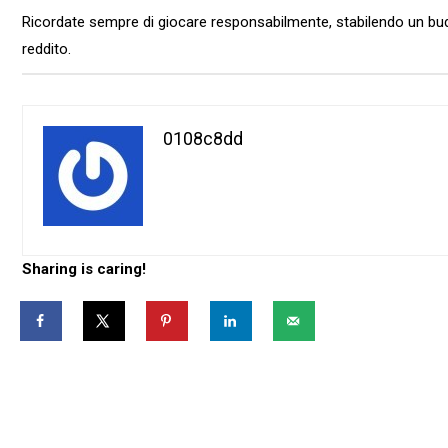
Ricordate sempre di giocare responsabilmente, stabilendo un budg
reddito.
0108c8dd
Sharing is caring!