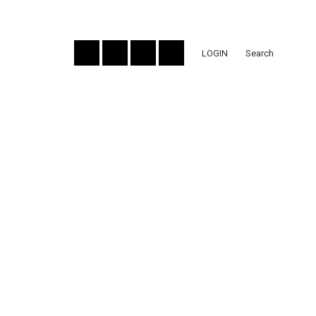
LOGIN
Search