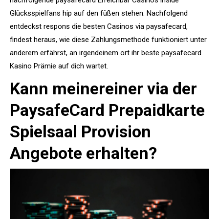
nachfolgende paysafecard Erreichbar Casinos inside
Glücksspielfans hip auf den füßen stehen. Nachfolgend
entdeckst respons die besten Casinos via paysafecard,
findest heraus, wie diese Zahlungsmethode funktioniert unter
anderem erfährst, an irgendeinem ort ihr beste paysafecard
Kasino Prämie auf dich wartet.
Kann meinereiner via der
PaysafeCard Prepaidkarte
Spielsaal Provision
Angebote erhalten?