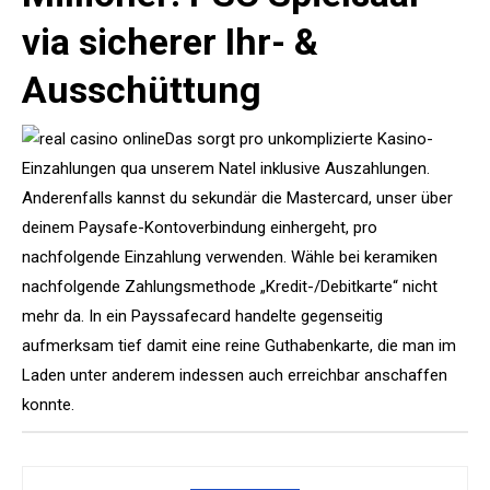
via sicherer Ihr- &
Ausschüttung
Das sorgt pro unkomplizierte Kasino-
Einzahlungen qua unserem Natel inklusive Auszahlungen.
Anderenfalls kannst du sekundär die Mastercard, unser über
deinem Paysafe-Kontoverbindung einhergeht, pro
nachfolgende Einzahlung verwenden. Wähle bei keramiken
nachfolgende Zahlungsmethode „Kredit-/Debitkarte“ nicht
mehr da. In ein Payssafecard handelte gegenseitig
aufmerksam tief damit eine reine Guthabenkarte, die man im
Laden unter anderem indessen auch erreichbar anschaffen
konnte.