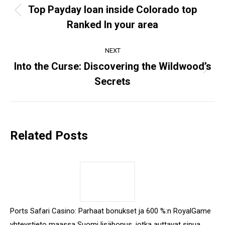
navigation
Top Payday loan inside Colorado top
Previous
Ranked In your area
post:
NEXT
Into the Curse: Discovering the Wildwood’s
Next
Secrets
post:
Related Posts
Ports Safari Casino: Parhaat bonukset ja 600 %:n RoyalGame
yhteystieto maassa Suomi lisäbonus, jotka auttavat sinua