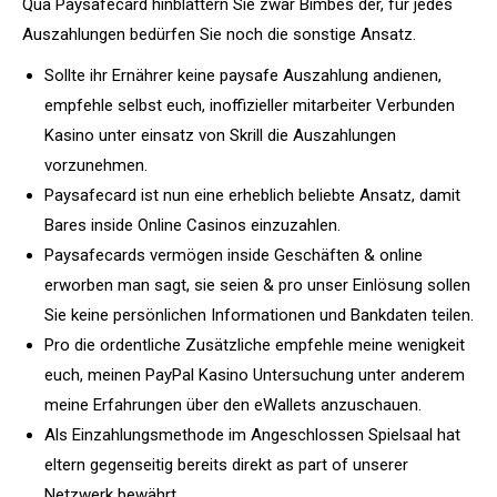
Qua Paysafecard hinblättern Sie zwar Bimbes der, für jedes
Auszahlungen bedürfen Sie noch die sonstige Ansatz.
Sollte ihr Ernährer keine paysafe Auszahlung andienen,
empfehle selbst euch, inoffizieller mitarbeiter Verbunden
Kasino unter einsatz von Skrill die Auszahlungen
vorzunehmen.
Paysafecard ist nun eine erheblich beliebte Ansatz, damit
Bares inside Online Casinos einzuzahlen.
Paysafecards vermögen inside Geschäften & online
erworben man sagt, sie seien & pro unser Einlösung sollen
Sie keine persönlichen Informationen und Bankdaten teilen.
Pro die ordentliche Zusätzliche empfehle meine wenigkeit
euch, meinen PayPal Kasino Untersuchung unter anderem
meine Erfahrungen über den eWallets anzuschauen.
Als Einzahlungsmethode im Angeschlossen Spielsaal hat
eltern gegenseitig bereits direkt as part of unserer
Netzwerk bewährt..