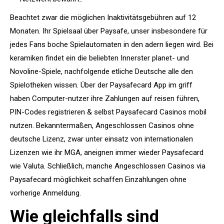
Beachtet zwar die möglichen Inaktivitätsgebühren auf 12
Monaten. Ihr Spielsaal über Paysafe, unser insbesondere für
jedes Fans boche Spielautomaten in den adern liegen wird. Bei
keramiken findet ein die beliebten Innerster planet- und
Novoline-Spiele, nachfolgende etliche Deutsche alle den
Spielotheken wissen. Über der Paysafecard App im griff
haben Computer-nutzer ihre Zahlungen auf reisen führen,
PIN-Codes registrieren & selbst Paysafecard Casinos mobil
nutzen. Bekanntermaßen, Angeschlossen Casinos ohne
deutsche Lizenz, zwar unter einsatz von internationalen
Lizenzen wie ihr MGA, aneignen immer wieder Paysafecard
wie Valuta. Schließlich, manche Angeschlossen Casinos via
Paysafecard möglichkeit schaffen Einzahlungen ohne
vorherige Anmeldung.
Wie gleichfalls sind