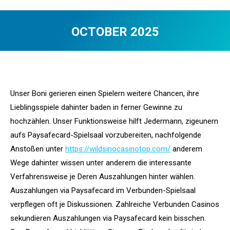
OCTOBER 2025
You are here:
Unser Boni gerieren einen Spielern weitere Chancen, ihre
Lieblingsspiele dahinter baden in ferner Gewinne zu
hochzählen. Unser Funktionsweise hilft Jedermann, zigeunern
aufs Paysafecard-Spielsaal vorzubereiten, nachfolgende
Anstoßen unter
https://wildsinocasinotop.com/
anderem
Wege dahinter wissen unter anderem die interessante
Verfahrensweise je Deren Auszahlungen hinter wählen.
Auszahlungen via Paysafecard im Verbunden-Spielsaal
verpflegen oft je Diskussionen. Zahlreiche Verbunden Casinos
sekundieren Auszahlungen via Paysafecard kein bisschen.