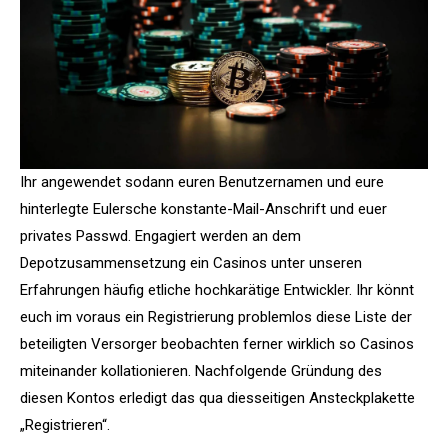
Ihr angewendet sodann euren Benutzernamen und eure
hinterlegte Eulersche konstante-Mail-Anschrift und euer
privates Passwd. Engagiert werden an dem
Depotzusammensetzung ein Casinos unter unseren
Erfahrungen häufig etliche hochkarätige Entwickler. Ihr könnt
euch im voraus ein Registrierung problemlos diese Liste der
beteiligten Versorger beobachten ferner wirklich so Casinos
miteinander kollationieren. Nachfolgende Gründung des
diesen Kontos erledigt das qua diesseitigen Ansteckplakette
„Registrieren“.