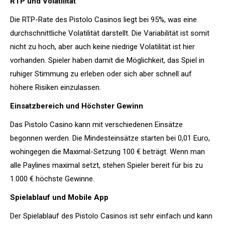
RTP und Volatilität
Die RTP-Rate des Pistolo Casinos liegt bei 95%, was eine
durchschnittliche Volatilität darstellt. Die Variabilität ist somit
nicht zu hoch, aber auch keine niedrige Volatilität ist hier
vorhanden. Spieler haben damit die Möglichkeit, das Spiel in
ruhiger Stimmung zu erleben oder sich aber schnell auf
höhere Risiken einzulassen.
Einsatzbereich und Höchster Gewinn
Das Pistolo Casino kann mit verschiedenen Einsätze
begonnen werden. Die Mindesteinsätze starten bei 0,01 Euro,
wohingegen die Maximal-Setzung 100 € beträgt. Wenn man
alle Paylines maximal setzt, stehen Spieler bereit für bis zu
1.000 € höchste Gewinne.
Spielablauf und Mobile App
Der Spielablauf des Pistolo Casinos ist sehr einfach und kann