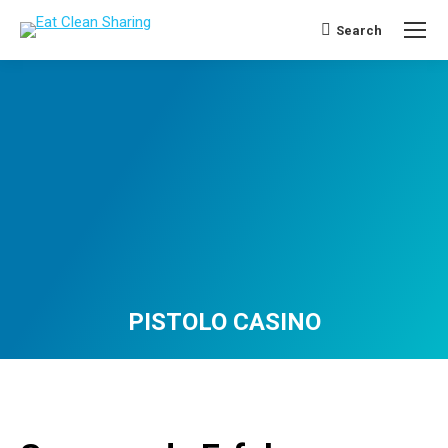
Search
Search:
PISTOLO CASINO
You are here: