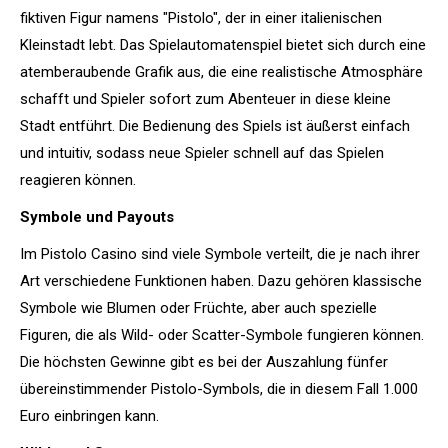
fiktiven Figur namens "Pistolo", der in einer italienischen
Kleinstadt lebt. Das Spielautomatenspiel bietet sich durch eine
atemberaubende Grafik aus, die eine realistische Atmosphäre
schafft und Spieler sofort zum Abenteuer in diese kleine
Stadt entführt. Die Bedienung des Spiels ist äußerst einfach
und intuitiv, sodass neue Spieler schnell auf das Spielen
reagieren können.
Symbole und Payouts
Im Pistolo Casino sind viele Symbole verteilt, die je nach ihrer
Art verschiedene Funktionen haben. Dazu gehören klassische
Symbole wie Blumen oder Früchte, aber auch spezielle
Figuren, die als Wild- oder Scatter-Symbole fungieren können.
Die höchsten Gewinne gibt es bei der Auszahlung fünfer
übereinstimmender Pistolo-Symbols, die in diesem Fall 1.000
Euro einbringen kann.