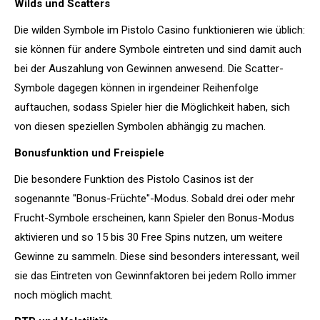
Wilds und Scatters
Die wilden Symbole im Pistolo Casino funktionieren wie üblich:
sie können für andere Symbole eintreten und sind damit auch
bei der Auszahlung von Gewinnen anwesend. Die Scatter-
Symbole dagegen können in irgendeiner Reihenfolge
auftauchen, sodass Spieler hier die Möglichkeit haben, sich
von diesen speziellen Symbolen abhängig zu machen.
Bonusfunktion und Freispiele
Die besondere Funktion des Pistolo Casinos ist der
sogenannte "Bonus-Früchte"-Modus. Sobald drei oder mehr
Frucht-Symbole erscheinen, kann Spieler den Bonus-Modus
aktivieren und so 15 bis 30 Free Spins nutzen, um weitere
Gewinne zu sammeln. Diese sind besonders interessant, weil
sie das Eintreten von Gewinnfaktoren bei jedem Rollo immer
noch möglich macht.