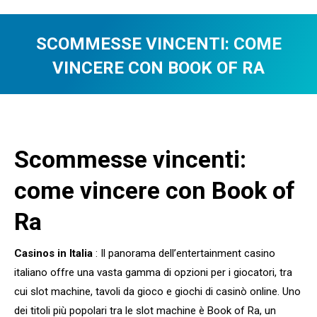
SCOMMESSE VINCENTI: COME
VINCERE CON BOOK OF RA
You are here:
Scommesse vincenti:
come vincere con Book of
Ra
Casinos in Italia
: Il panorama dell’entertainment casino
italiano offre una vasta gamma di opzioni per i giocatori, tra
cui slot machine, tavoli da gioco e giochi di casinò online. Uno
dei titoli più popolari tra le slot machine è Book of Ra, un