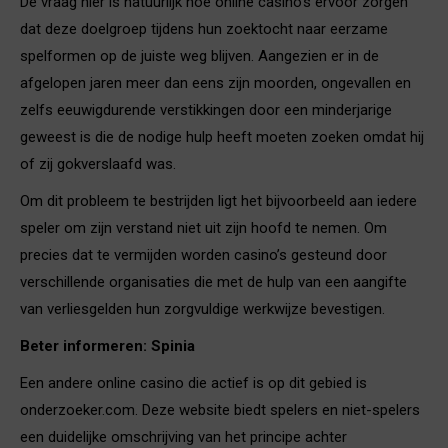
De vraag hier is natuurlijk hoe online casino’s ervoor zorgen
dat deze doelgroep tijdens hun zoektocht naar eerzame
spelformen op de juiste weg blijven. Aangezien er in de
afgelopen jaren meer dan eens zijn moorden, ongevallen en
zelfs eeuwigdurende verstikkingen door een minderjarige
geweest is die de nodige hulp heeft moeten zoeken omdat hij
of zij gokverslaafd was.
Om dit probleem te bestrijden ligt het bijvoorbeeld aan iedere
speler om zijn verstand niet uit zijn hoofd te nemen. Om
precies dat te vermijden worden casino’s gesteund door
verschillende organisaties die met de hulp van een aangifte
van verliesgelden hun zorgvuldige werkwijze bevestigen.
Beter informeren: Spinia
Een andere online casino die actief is op dit gebied is
onderzoeker.com. Deze website biedt spelers en niet-spelers
een duidelijke omschrijving van het principe achter