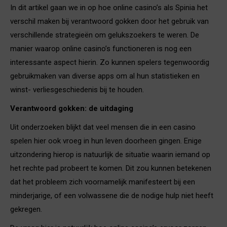
In dit artikel gaan we in op hoe online casino’s als Spinia het
verschil maken bij verantwoord gokken door het gebruik van
verschillende strategieën om gelukszoekers te weren. De
manier waarop online casino’s functioneren is nog een
interessante aspect hierin. Zo kunnen spelers tegenwoordig
gebruikmaken van diverse apps om al hun statistieken en
winst- verliesgeschiedenis bij te houden.
Verantwoord gokken: de uitdaging
Uit onderzoeken blijkt dat veel mensen die in een casino
spelen hier ook vroeg in hun leven doorheen gingen. Enige
uitzondering hierop is natuurlijk de situatie waarin iemand op
het rechte pad probeert te komen. Dit zou kunnen betekenen
dat het probleem zich voornamelijk manifesteert bij een
minderjarige, of een volwassene die de nodige hulp niet heeft
gekregen.