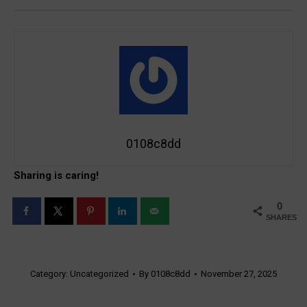
0108c8dd
Sharing is caring!
0
SHARES
Category:
Uncategorized
By
0108c8dd
November 27, 2025