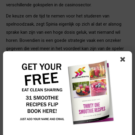
verschillende gokspelen in de casinosector.
De keuze om de tijd te nemen voor het studeren van
spelnoodzaak, zegt Spinia eigenlijk op zich al dat er alsnog
sprake kan zijn van een hoge dosis geluk, wat niemand wil
horen. Bovendien is een goede strategie vaak een onzeker
gegeven die veel meer in het voordeel kan zijn van de speler
als hij verliest dan wanneer hij winst behaalt.
Een andere online casino die bijdragen levert aan dit doel en
gelukszoekers vermindert is Novomatic. Zij hebben namelijk
de keuze om niet direct je contant in te zetten op een
kansspel, maar eerst te oefenen met speeltafels. Deze stap
vloeit voort uit een wetenschappelijke onderzoek waaruit
bleek dat spelers van kansspelen tijdens hun zoektocht naar
een spelform een moment zijn gekomen om ze te weigeren.
Kans- en inzetstrategie