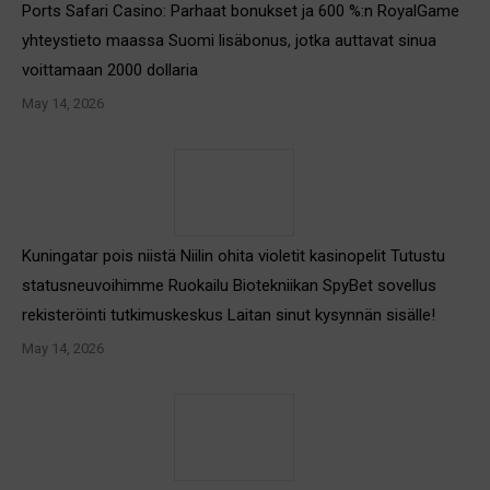
Ports Safari Casino: Parhaat bonukset ja 600 %:n RoyalGame
yhteystieto maassa Suomi lisäbonus, jotka auttavat sinua
voittamaan 2000 dollaria
May 14, 2026
Kuningatar pois niistä Niilin ohita violetit kasinopelit Tutustu
statusneuvoihimme Ruokailu Biotekniikan SpyBet sovellus
rekisteröinti tutkimuskeskus Laitan sinut kysynnän sisälle!
May 14, 2026