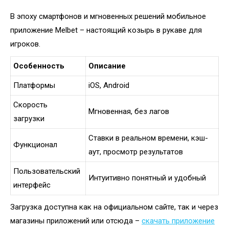
В эпоху смартфонов и мгновенных решений мобильное
приложение Melbet – настоящий козырь в рукаве для
игроков.
Особенность
Описание
Платформы
iOS, Android
Скорость
Мгновенная, без лагов
загрузки
Ставки в реальном времени, кэш-
Функционал
аут, просмотр результатов
Пользовательский
Интуитивно понятный и удобный
интерфейс
Загрузка доступна как на официальном сайте, так и через
магазины приложений или отсюда –
скачать приложение