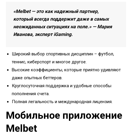
«Melbet — это как надежный партнер,
который всегда поддержит даже в самых
неожиданных ситуациях на поле.» — Мария
Иванова, эксперт iGaming.
Широкий выбор спортивных дисциплин – футбол,
теннис, киберспорт и многое другое.
Высокие коэффициенты, которые приятно удивляют
даже опытных беттеров.
Круглосуточная поддержка и удобные способы
пополнения счета.
Полная легальность и международная лицензия.
Мобильное приложение
Melbet