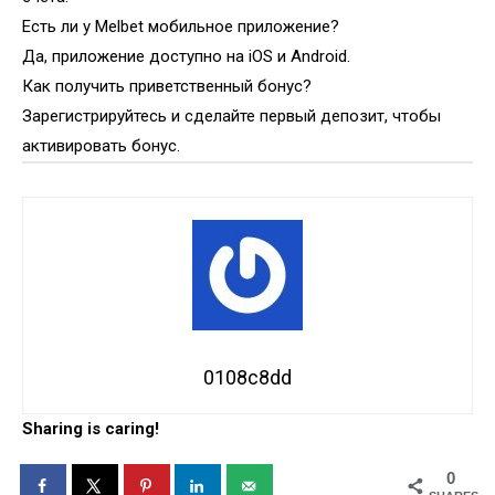
Есть ли у Melbet мобильное приложение?
Да, приложение доступно на iOS и Android.
Как получить приветственный бонус?
Зарегистрируйтесь и сделайте первый депозит, чтобы
активировать бонус.
0108c8dd
Sharing is caring!
0