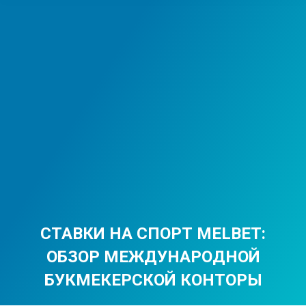
СТАВКИ НА СПОРТ MELBET:
ОБЗОР МЕЖДУНАРОДНОЙ
БУКМЕКЕРСКОЙ КОНТОРЫ
You are here: