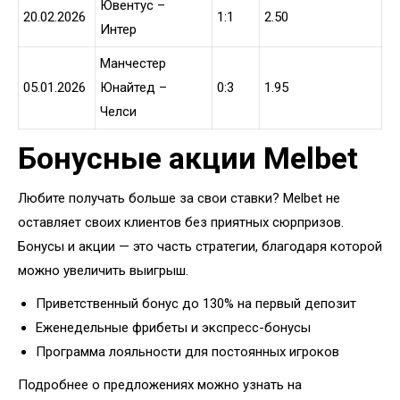
Ювентус –
20.02.2026
1:1
2.50
Интер
Манчестер
05.01.2026
Юнайтед –
0:3
1.95
Челси
Бонусные акции Melbet
Любите получать больше за свои ставки? Melbet не
оставляет своих клиентов без приятных сюрпризов.
Бонусы и акции — это часть стратегии, благодаря которой
можно увеличить выигрыш.
Приветственный бонус до 130% на первый депозит
Еженедельные фрибеты и экспресс-бонусы
Программа лояльности для постоянных игроков
Подробнее о предложениях можно узнать на