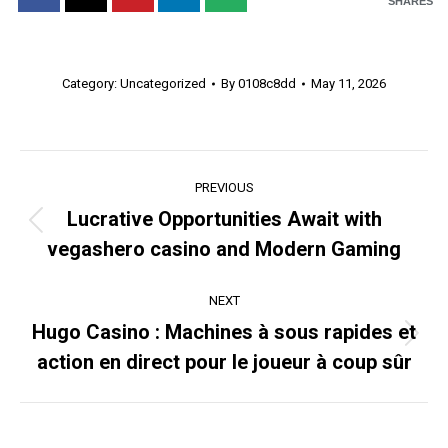
SHARES
Category:
Uncategorized
By
0108c8dd
May 11, 2026
Post
PREVIOUS
navigation
Lucrative Opportunities Await with
Previous
vegashero casino and Modern Gaming
post:
NEXT
Hugo Casino : Machines à sous rapides et
Next
action en direct pour le joueur à coup sûr
post: