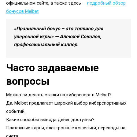
официальном сайте, а также здесь —
подробный обзор
бонусов Melbet
.
«Правильный бонус – это топливо для
уверенной игры» — Алексей Соколов,
профессиональный каппер.
Часто задаваемые
вопросы
Можно ли делать ставки на киберспорт в Melbet?
Да, Melbet предлагает широкий выбор киберспортивных
событий.
Какие способы вывода денег доступны?
Платежные карты, электронные кошельки, переводы на
счета.