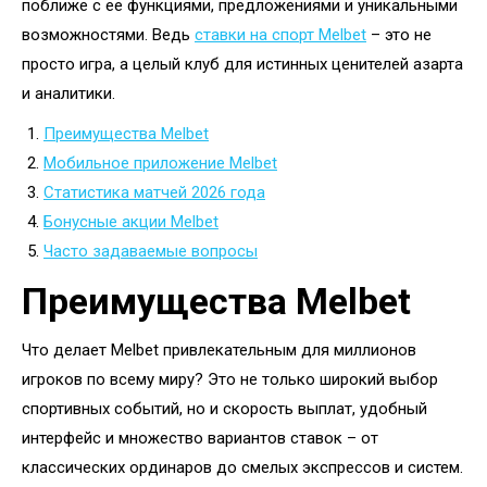
поближе с ее функциями, предложениями и уникальными
возможностями. Ведь
ставки на спорт Melbet
– это не
просто игра, а целый клуб для истинных ценителей азарта
и аналитики.
Преимущества Melbet
Мобильное приложение Melbet
Статистика матчей 2026 года
Бонусные акции Melbet
Часто задаваемые вопросы
Преимущества Melbet
Что делает Melbet привлекательным для миллионов
игроков по всему миру? Это не только широкий выбор
спортивных событий, но и скорость выплат, удобный
интерфейс и множество вариантов ставок – от
классических ординаров до смелых экспрессов и систем.