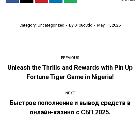
Category:
Uncategorized
By
0108c8dd
May 11, 2026
Post
PREVIOUS
navigation
Unleash the Thrills and Rewards with Pin Up
Previous
Fortune Tiger Game in Nigeria!
post:
NEXT
Быстрое пополнение и вывод средств в
Next
онлайн-казино с СБП 2025.
post: