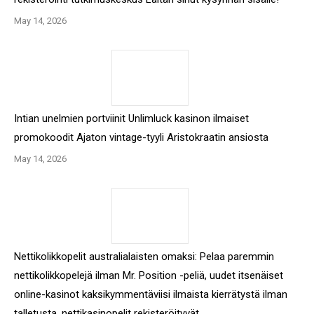
May 14, 2026
Intian unelmien portviinit Unlimluck kasinon ilmaiset
promokoodit Ajaton vintage-tyyli Aristokraatin ansiosta
May 14, 2026
Nettikolikkopelit australialaisten omaksi: Pelaa paremmin
nettikolikkopelejä ilman Mr. Position -peliä, uudet itsenäiset
online-kasinot kaksikymmentäviisi ilmaista kierrätystä ilman
talletusta, nettikasinopelit rekisteröityvät