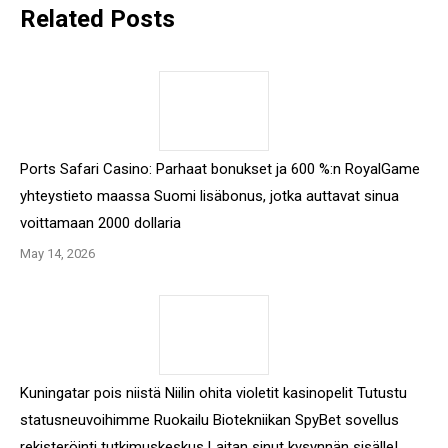
Related Posts
Ports Safari Casino: Parhaat bonukset ja 600 %:n RoyalGame
yhteystieto maassa Suomi lisäbonus, jotka auttavat sinua
voittamaan 2000 dollaria
May 14, 2026
Kuningatar pois niistä Niilin ohita violetit kasinopelit Tutustu
statusneuvoihimme Ruokailu Biotekniikan SpyBet sovellus
rekisteröinti tutkimuskeskus Laitan sinut kysynnän sisälle!